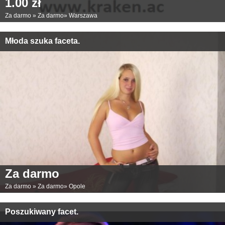
1.00 zł
Za darmo
»
Za darmo
»
Warszawa
Młoda szuka faceta.
Za darmo
Za darmo
»
Za darmo
»
Opole
Poszukiwany facet.