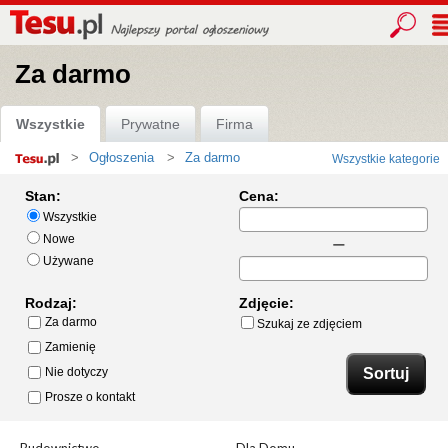
Za darmo
Wszystkie
Prywatne
Firma
Ogłoszenia
Za darmo
Wszystkie kategorie
Strona
główna
Stan:
Cena:
Wszystkie
Nowe
Używane
Rodzaj:
Zdjęcie:
Za darmo
Szukaj ze zdjęciem
Zamienię
Nie dotyczy
Prosze o kontakt