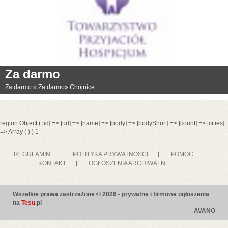
Za darmo
Za darmo
»
Za darmo
»
Chojnice
region Object ( [id] => [url] => [name] => [body] => [bodyShort] => [count] => [cities]
=> Array ( ) ) 1
REGULAMIN
POLITYKA PRYWATNOSCI
POMOC
KONTAKT
OGŁOSZENIA ARCHIWALNE
Wszelkie prawa zastrzeżone © 2026 - prywatne i firmowe ogłoszenia
na
Tesu
.pl
AVANO