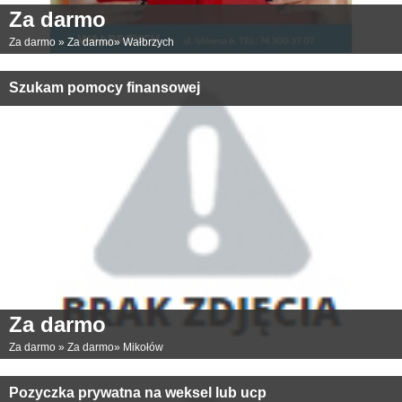
Za darmo
Za darmo
»
Za darmo
»
Wałbrzych
Szukam pomocy finansowej
Za darmo
Za darmo
»
Za darmo
»
Mikołów
Pozyczka prywatna na weksel lub ucp