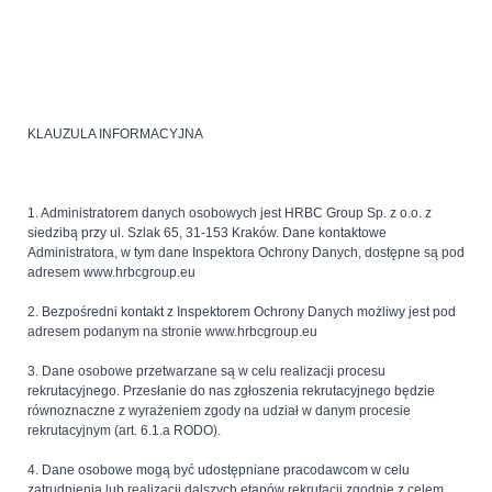
KLAUZULA INFORMACYJNA
1. Administratorem danych osobowych jest HRBC Group Sp. z o.o. z
siedzibą przy ul. Szlak 65, 31-153 Kraków. Dane kontaktowe
Administratora, w tym dane Inspektora Ochrony Danych, dostępne są pod
adresem www.hrbcgroup.eu
2. Bezpośredni kontakt z Inspektorem Ochrony Danych możliwy jest pod
adresem podanym na stronie www.hrbcgroup.eu
3. Dane osobowe przetwarzane są w celu realizacji procesu
rekrutacyjnego. Przesłanie do nas zgłoszenia rekrutacyjnego będzie
równoznaczne z wyrażeniem zgody na udział w danym procesie
rekrutacyjnym (art. 6.1.a RODO).
4. Dane osobowe mogą być udostępniane pracodawcom w celu
zatrudnienia lub realizacji dalszych etapów rekrutacji zgodnie z celem