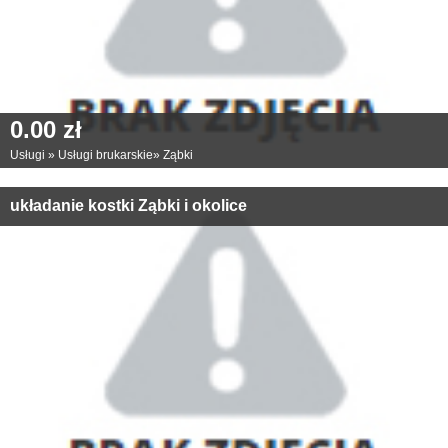
0.00 zł
Usługi
»
Usługi brukarskie
»
Ząbki
układanie kostki Ząbki i okolice