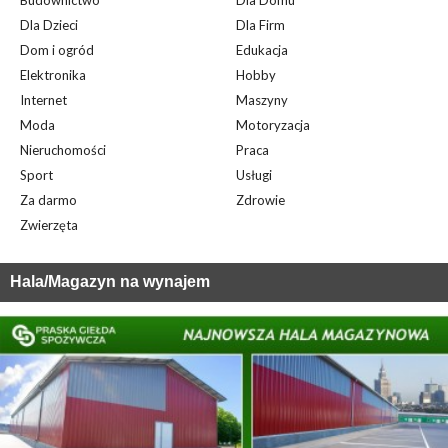
Budownictwo
Dla Domu
Dla Dzieci
Dla Firm
Dom i ogród
Edukacja
Elektronika
Hobby
Internet
Maszyny
Moda
Motoryzacja
Nieruchomości
Praca
Sport
Usługi
Za darmo
Zdrowie
Zwierzęta
Hala/Magazyn na wynajem