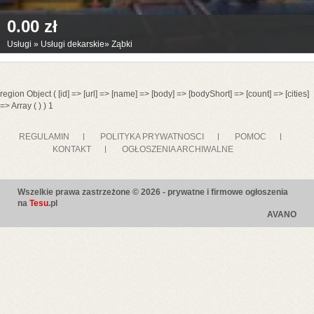
0.00 zł
Usługi
»
Usługi dekarskie
»
Ząbki
region Object ( [id] => [url] => [name] => [body] => [bodyShort] => [count] => [cities]
=> Array ( ) ) 1
REGULAMIN
POLITYKA PRYWATNOSCI
POMOC
KONTAKT
OGŁOSZENIA ARCHIWALNE
Wszelkie prawa zastrzeżone © 2026 - prywatne i firmowe ogłoszenia
na
Tesu
.pl
AVANO