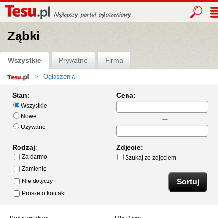
Ząbki
Wszystkie
Prywatne
Firma
Ogłoszenia
Strona
główna
Stan:
Cena:
Wszystkie
Nowe
Używane
Rodzaj:
Zdjęcie:
Za darmo
Szukaj ze zdjęciem
Zamienię
Nie dotyczy
Prosze o kontakt