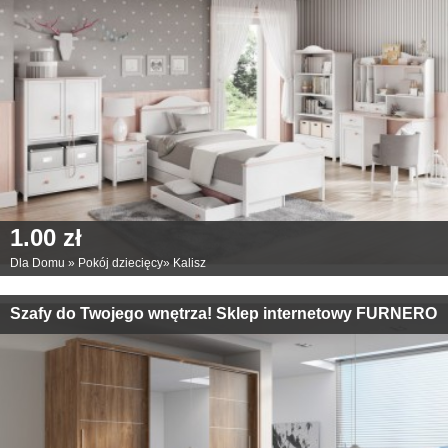
1.00 zł
Dla Domu
»
Pokój dziecięcy
»
Kalisz
Szafy do Twojego wnętrza! Sklep internetowy FURNERO