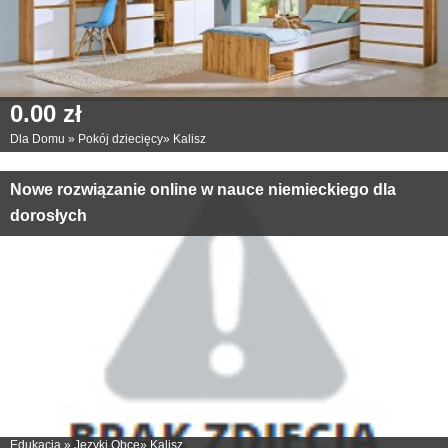
0.00 zł
Dla Domu
»
Pokój dziecięcy
»
Kalisz
Nowe rozwiązanie online w nauce niemieckiego dla
dorosłych
Edukacja
»
Języki Obce
»
Kalisz