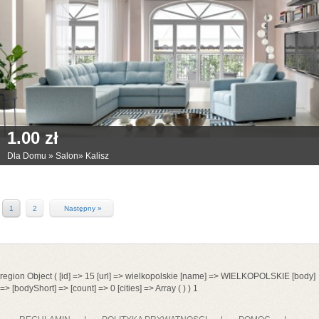
1.00 zł
Dla Domu
»
Salon
»
Kalisz
1
2
Następny »
region Object ( [id] => 15 [url] => wielkopolskie [name] => WIELKOPOLSKIE [body]
=> [bodyShort] => [count] => 0 [cities] => Array ( ) ) 1