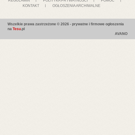
REGULAMIN
POLITYKA PRYWATNOSCI
POMOC
KONTAKT
OGŁOSZENIA ARCHIWALNE
Wszelkie prawa zastrzeżone © 2026 - prywatne i firmowe ogłoszenia
na
Tesu
.pl
AVANO