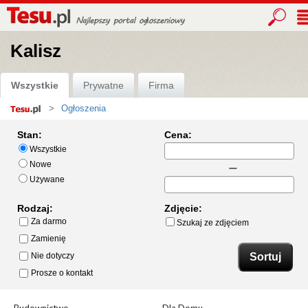
Kalisz
Wszystkie
Prywatne
Firma
Ogłoszenia
Strona
główna
Stan:
Cena:
Wszystkie
Nowe
Używane
Rodzaj:
Zdjęcie:
Za darmo
Szukaj ze zdjęciem
Zamienię
Nie dotyczy
Prosze o kontakt