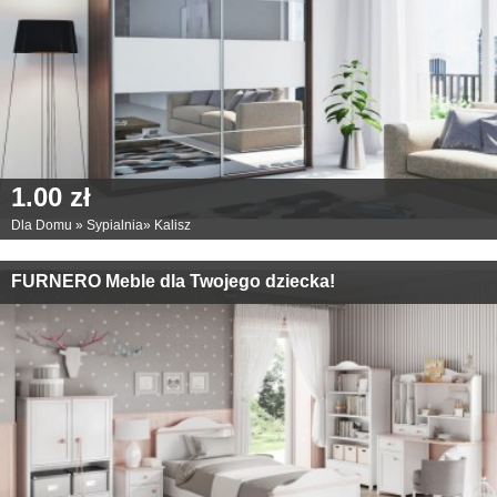
1.00 zł
Dla Domu
»
Sypialnia
»
Kalisz
FURNERO Meble dla Twojego dziecka!