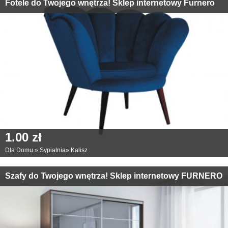
Fotele do Twojego wnętrza! Sklep internetowy Furnero
1.00 zł
Dla Domu
»
Sypialnia
»
Kalisz
Szafy do Twojego wnętrza! Sklep internetowy FURNERO