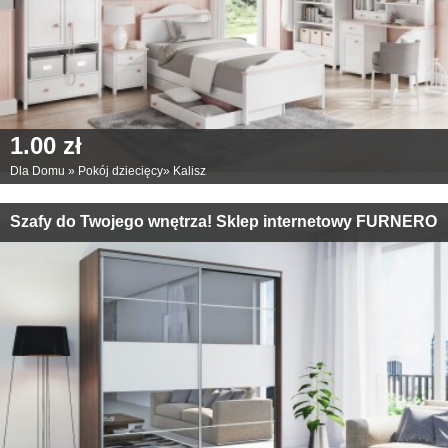
1.00 zł
Dla Domu
»
Pokój dziecięcy
»
Kalisz
Szafy do Twojego wnętrza! Sklep internetowy FURNERO