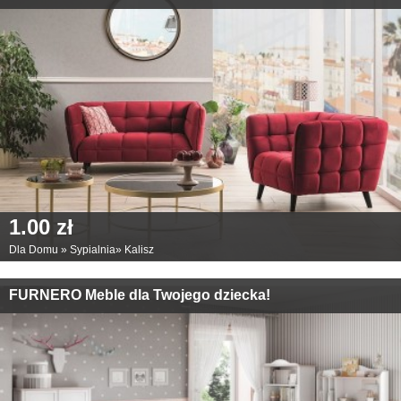
1.00 zł
Dla Domu
»
Sypialnia
»
Kalisz
FURNERO Meble dla Twojego dziecka!