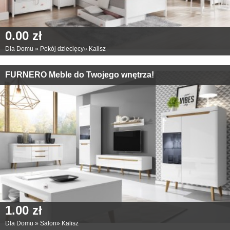
0.00 zł
Dla Domu
»
Pokój dziecięcy
»
Kalisz
FURNERO Meble do Twojego wnętrza!
1.00 zł
Dla Domu
»
Salon
»
Kalisz