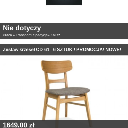
Nie dotyczy
Praca
»
Transport i Spedycja
»
Kalisz
Zestaw krzeseł CD-61 - 6 SZTUK ! PROMOCJA! NOWE!
1649.00 zł