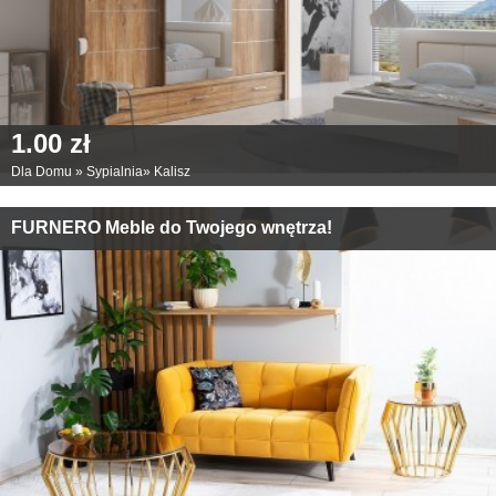
1.00 zł
Dla Domu
»
Sypialnia
»
Kalisz
FURNERO Meble do Twojego wnętrza!