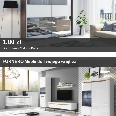
1.00 zł
Dla Domu
»
Salon
»
Kalisz
FURNERO Meble do Twojego wnętrza!