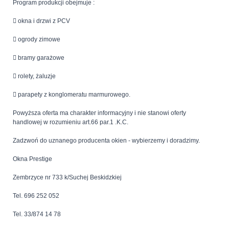
Program produkcji obejmuje :
 okna i drzwi z PCV
 ogrody zimowe
 bramy garażowe
 rolety, żaluzje
 parapety z konglomeratu marmurowego.
Powyższa oferta ma charakter informacyjny i nie stanowi oferty
handlowej w rozumieniu art.66 par.1 .K.C.
Zadzwoń do uznanego producenta okien - wybierzemy i doradzimy.
Okna Prestige
Zembrzyce nr 733 k/Suchej Beskidzkiej
Tel. 696 252 052
Tel. 33/874 14 78