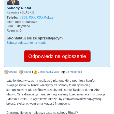
Schody Rintal
Katowice / ŚLĄSKIE
Telefon:
601 XXX XXX
Pokaż
Informacje dodatkowe:
Stan :
Używane
Rozmiar:
0
Skontaktuj się ze sprzedającym
Zobacz ogłoszenie na mapie
Odpowiedz na ogłoszenie
Drukuj
Edytuj
Zgłoś nadłużycie
Do moderacji
Lato to idealny czas na realizację planów, które podniosą komfort
Twojego życia. W Rintal wierzymy, że schody to nie tylko ciąg
komunikacyjny, ale rzeźba w przestrzeni i serce Twojego domu. Aby
ułatwić Ci realizację tych marzeń, ogłaszamy lipiec miesiącem promocji
„Montaż Gratis”. To wyjątkowa okazja, by zainwestować w najwyższą
jakość, zyskując wymierną korzyść finansową.
Dlaczego lipiec to najlepszy czas na schody Rintal?