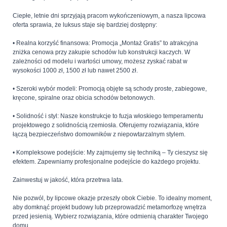
Ciepłe, letnie dni sprzyjają pracom wykończeniowym, a nasza lipcowa
oferta sprawia, że luksus staje się bardziej dostępny:
• Realna korzyść finansowa: Promocja „Montaż Gratis” to atrakcyjna
zniżka cenowa przy zakupie schodów lub konstrukcji kaczych. W
zależności od modelu i wartości umowy, możesz zyskać rabat w
wysokości 1000 zł, 1500 zł lub nawet 2500 zł.
• Szeroki wybór modeli: Promocją objęte są schody proste, zabiegowe,
kręcone, spiralne oraz obicia schodów betonowych.
• Solidność i styl: Nasze konstrukcje to fuzja włoskiego temperamentu
projektowego z solidnością rzemiosła. Oferujemy rozwiązania, które
łączą bezpieczeństwo domowników z niepowtarzalnym stylem.
• Kompleksowe podejście: My zajmujemy się techniką – Ty cieszysz się
efektem. Zapewniamy profesjonalne podejście do każdego projektu.
Zainwestuj w jakość, która przetrwa lata.
Nie pozwól, by lipcowe okazje przeszły obok Ciebie. To idealny moment,
aby domknąć projekt budowy lub przeprowadzić metamorfozę wnętrza
przed jesienią. Wybierz rozwiązania, które odmienią charakter Twojego
domu.