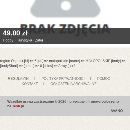
49.00 zł
Hobby
»
Turystyka
»
Zator
region Object ( [id] => 6 [url] => malopolskie [name] => MAŁOPOLSKIE [body] =>
[bodyShort] => [count] => 0 [cities] => Array ( ) ) 1
REGULAMIN
POLITYKA PRYWATNOSCI
POMOC
KONTAKT
OGŁOSZENIA ARCHIWALNE
Wszelkie prawa zastrzeżone © 2026 - prywatne i firmowe ogłoszenia
na
Tesu
.pl
AVANO