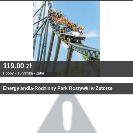
119.00 zł
Hobby
»
Turystyka
»
Zator
Energylandia-Rodzinny Park Rozrywki w Zatorze