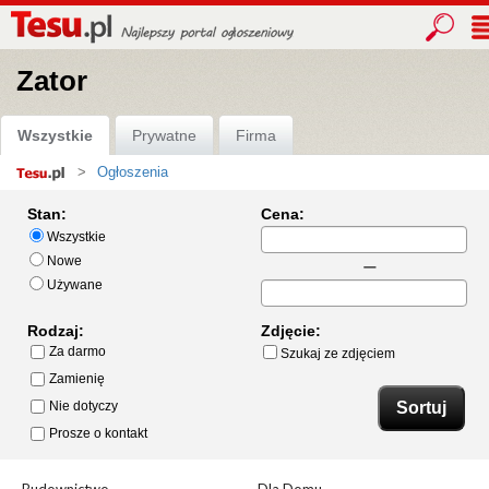
Zator
Wszystkie
Prywatne
Firma
Ogłoszenia
Strona
główna
Stan:
Cena:
Wszystkie
Nowe
Używane
Rodzaj:
Zdjęcie:
Za darmo
Szukaj ze zdjęciem
Zamienię
Nie dotyczy
Prosze o kontakt