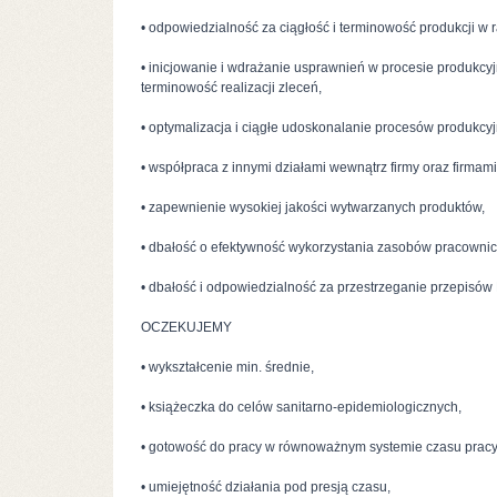
• odpowiedzialność za ciągłość i terminowość produkcji w 
• inicjowanie i wdrażanie usprawnień w procesie produkc
terminowość realizacji zleceń,
• optymalizacja i ciągłe udoskonalanie procesów produkcyj
• współpraca z innymi działami wewnątrz firmy oraz firmam
• zapewnienie wysokiej jakości wytwarzanych produktów,
• dbałość o efektywność wykorzystania zasobów pracownicz
• dbałość i odpowiedzialność za przestrzeganie przepisów
OCZEKUJEMY
• wykształcenie min. średnie,
• książeczka do celów sanitarno-epidemiologicznych,
• gotowość do pracy w równoważnym systemie czasu pracy
• umiejętność działania pod presją czasu,