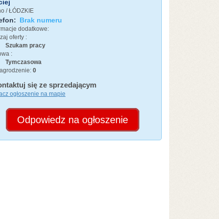
iej
no / ŁÓDZKIE
efon:
Brak numeru
ormacje dodatkowe:
aj oferty :
Szukam pracy
wa :
Tymczasowa
agrodzenie:
0
ntaktuj się ze sprzedającym
acz ogłoszenie na mapie
Odpowiedz na ogłoszenie