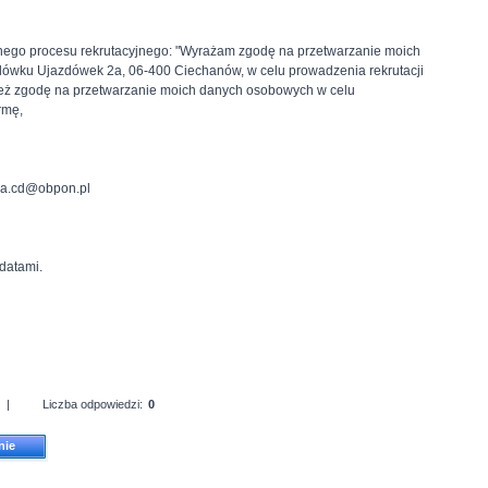
danego procesu rekrutacyjnego: "Wyrażam zgodę na przetwarzanie moich
ówku Ujazdówek 2a, 06-400 Ciechanów, w celu prowadzenia rekrutacji
ież zgodę na przetwarzanie moich danych osobowych w celu
rmę,
cja.cd@obpon.pl
datami.
|
Liczba odpowiedzi:
0
nie