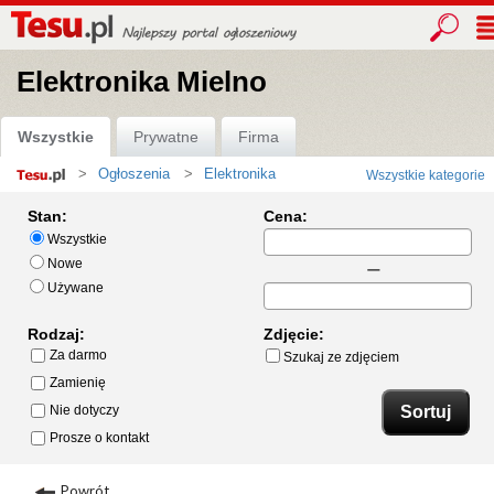
Elektronika Mielno
Wszystkie
Prywatne
Firma
Ogłoszenia
Elektronika
Wszystkie kategorie
Strona
główna
Stan:
Cena:
Wszystkie
Nowe
Używane
Rodzaj:
Zdjęcie:
Za darmo
Szukaj ze zdjęciem
Zamienię
Nie dotyczy
Prosze o kontakt
Powrót