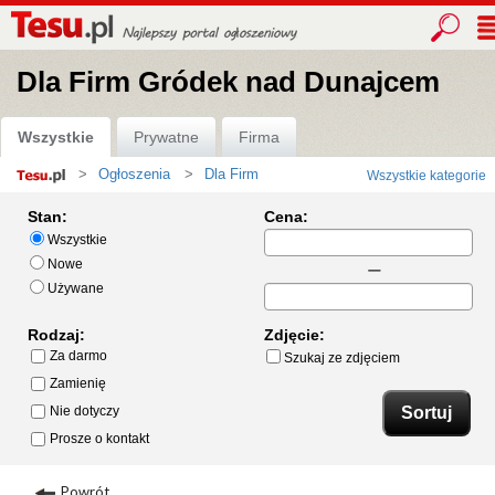
Dla Firm Gródek nad Dunajcem
Wszystkie
Prywatne
Firma
Ogłoszenia
Dla Firm
Wszystkie kategorie
Strona
główna
Stan:
Cena:
Wszystkie
Nowe
Używane
Rodzaj:
Zdjęcie:
Za darmo
Szukaj ze zdjęciem
Zamienię
Nie dotyczy
Prosze o kontakt
Powrót